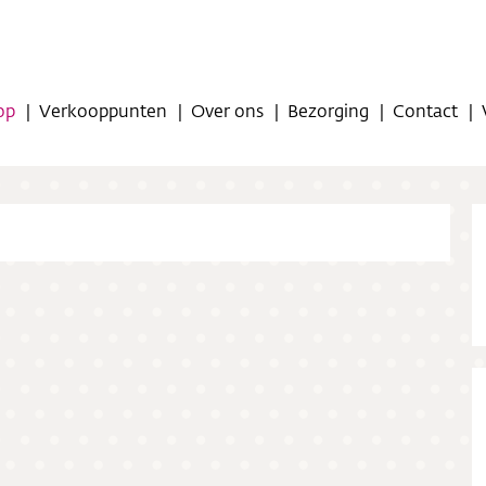
op
Verkooppunten
Over ons
Bezorging
Contact
op
oppunten
ns