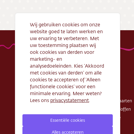
Bezorg
Conta
Wij gebruiken cookies om onze
website goed te laten werken en
Vacatu
uw ervaring te verbeteren. Met
uw toestemming plaatsen wij
ook cookies van derden voor
marketing- en
analysedoeleinden. Kies ‘Akkoord
met cookies van derden’ om alle
Handige links
Webshop
cookies te accepteren of ‘Alleen
Openingstijden
Gebak
functionele cookies’ voor een
Algemene
Taarten
minimale ervaring. Meer weten?
voorwaarden
Lees ons
privacystatement
.
Exclusieve taarten
Verantwoord
Schnitte - Sloffen
ondernemen
Koek - Cake
Essentiële cookies
Cadeaubon
Zout
Zakelijke bestelling
Alles accepteren