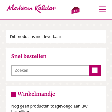
0
Dit product is niet leverbaar.
Inloggen
Winkelmandje
Snel bestellen
Webshop
Verkooppunten
Over ons
Winkelmandje
Bezorging
Nog geen producten toegevoegd aan uw
Contact
bestelling