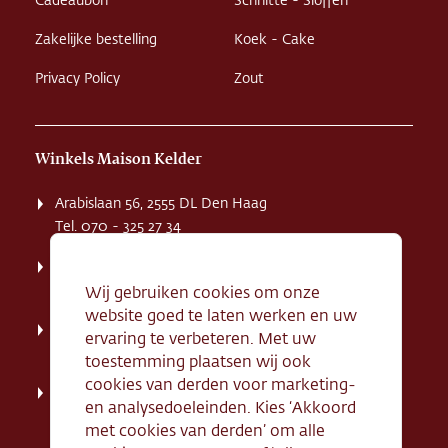
Cadeaubon
Schnitte - Sloffen
Zakelijke bestelling
Koek - Cake
Privacy Policy
Zout
Winkels Maison Kelder
Arabislaan 56, 2555 DL Den Haag
Tel. 070 - 325 27 34
Weissenbruchstaat 1 K, 2596 GA Den Haag
Tel. 070 - 324 94 09
Wij gebruiken cookies om onze
website goed te laten werken en uw
Kerkstraat 71, 2242 HD Wassenaar
ervaring te verbeteren. Met uw
Tel. 070 - 517 95 07
toestemming plaatsen wij ook
cookies van derden voor marketing-
Dorpsstraat 134, 2712 AN Zoetermeer
en analysedoeleinden. Kies ‘Akkoord
Tel. 079 - 316 78 95
met cookies van derden’ om alle