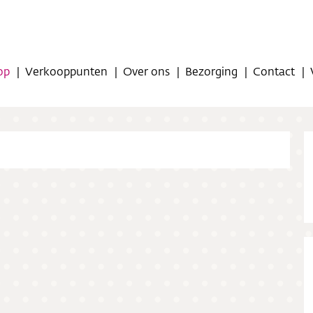
op
Verkooppunten
Over ons
Bezorging
Contact
op
oppunten
ns