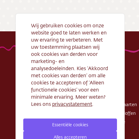
Bezorg
Conta
Wij gebruiken cookies om onze
website goed te laten werken en
Vacatu
uw ervaring te verbeteren. Met
uw toestemming plaatsen wij
ook cookies van derden voor
marketing- en
analysedoeleinden. Kies ‘Akkoord
met cookies van derden’ om alle
Handige links
Webshop
cookies te accepteren of ‘Alleen
Openingstijden
Gebak
functionele cookies’ voor een
Algemene
Taarten
minimale ervaring. Meer weten?
voorwaarden
Lees ons
privacystatement
.
Exclusieve taarten
Verantwoord
Schnitte - Sloffen
ondernemen
Koek - Cake
Essentiële cookies
Cadeaubon
Zout
Zakelijke bestelling
Alles accepteren