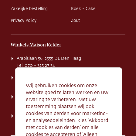
Zakelijke bestelling
Koek - Cake
Privacy Policy
Zout
Winkels Maison Kelder
Arabislaan 56, 2555 DL Den Haag
Tel. 070 - 325 27 34
Weissenbruchstaat 1 K, 2596 GA Den Haag
Tel. 070 - 324 94 09
Wij gebruiken cookies om onze
website goed te laten werken en uw
Kerkstraat 71, 2242 HD Wassenaar
ervaring te verbeteren. Met uw
Tel. 070 - 517 95 07
toestemming plaatsen wij ook
cookies van derden voor marketing-
Dorpsstraat 134, 2712 AN Zoetermeer
en analysedoeleinden. Kies ‘Akkoord
Tel. 079 - 316 78 95
met cookies van derden’ om alle
cookies te accepteren of ‘Alleen