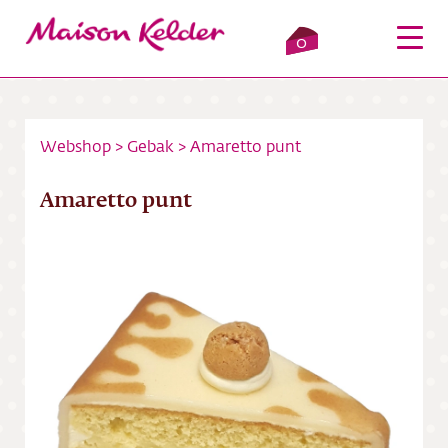
0
Webshop
>
Gebak
>
Amaretto punt
Inloggen
Winkelmandje
Amaretto punt
Webshop
Verkooppunten
Over ons
Bezorging
Contact