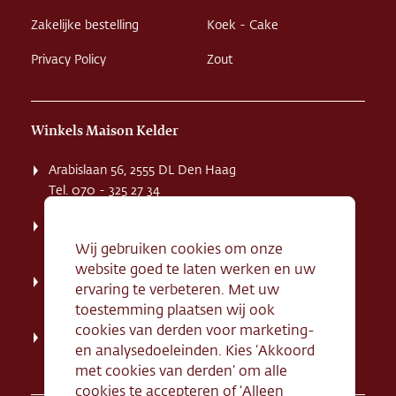
Zakelijke bestelling
Koek - Cake
Privacy Policy
Zout
Winkels Maison Kelder
Arabislaan 56, 2555 DL Den Haag
Tel. 070 - 325 27 34
Weissenbruchstaat 1 K, 2596 GA Den Haag
Tel. 070 - 324 94 09
Wij gebruiken cookies om onze
website goed te laten werken en uw
Kerkstraat 71, 2242 HD Wassenaar
ervaring te verbeteren. Met uw
Tel. 070 - 517 95 07
toestemming plaatsen wij ook
cookies van derden voor marketing-
Dorpsstraat 134, 2712 AN Zoetermeer
en analysedoeleinden. Kies ‘Akkoord
Tel. 079 - 316 78 95
met cookies van derden’ om alle
cookies te accepteren of ‘Alleen