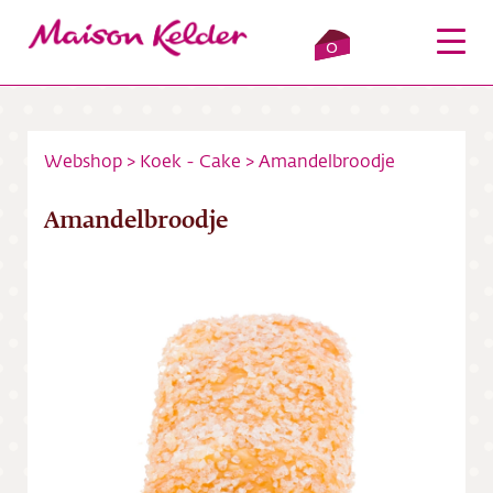
0
Webshop
>
Koek - Cake
>
Amandelbroodje
Inloggen
Winkelmandje
Amandelbroodje
Webshop
Verkooppunten
Over ons
Bezorging
Contact