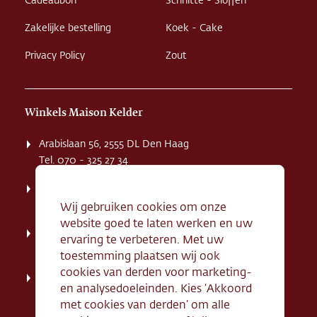
Cadeaubon
Schnitte - Sloffen
Zakelijke bestelling
Koek - Cake
Privacy Policy
Zout
Winkels Maison Kelder
Arabislaan 56, 2555 DL Den Haag
Tel. 070 - 325 27 34
Weissenbruchstaat 1 K, 2596 GA Den Haag
Tel. 070 - 324 94 09
Wij gebruiken cookies om onze
website goed te laten werken en uw
Kerkstraat 71, 2242 HD Wassenaar
ervaring te verbeteren. Met uw
Tel. 070 - 517 95 07
toestemming plaatsen wij ook
cookies van derden voor marketing-
Dorpsstraat 134, 2712 AN Zoetermeer
en analysedoeleinden. Kies ‘Akkoord
Tel. 079 - 316 78 95
met cookies van derden’ om alle