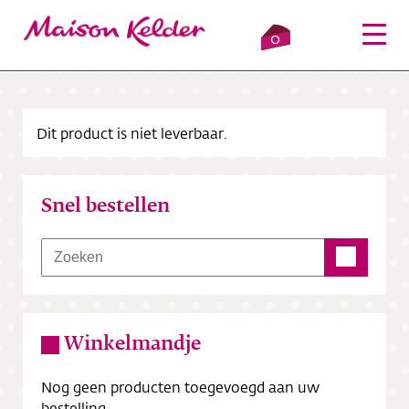
0
Dit product is niet leverbaar.
Inloggen
Winkelmandje
Snel bestellen
Webshop
Verkooppunten
Over ons
Winkelmandje
Bezorging
Nog geen producten toegevoegd aan uw
Contact
bestelling