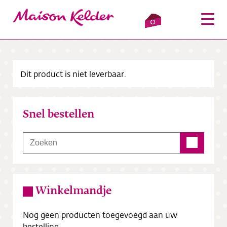
0
Dit product is niet leverbaar.
Inloggen
Winkelmandje
Snel bestellen
Webshop
Verkooppunten
Over ons
Winkelmandje
Bezorging
Nog geen producten toegevoegd aan uw
Contact
bestelling