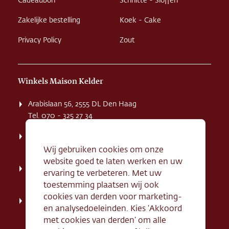
Cadeaubon
Schnitte - Sloffen
Zakelijke bestelling
Koek - Cake
Privacy Policy
Zout
Winkels Maison Kelder
Arabislaan 56, 2555 DL Den Haag
Tel. 070 - 325 27 34
Weissenbruchstaat 1 K, 2596 GA Den Haag
Tel. 070 - 324 94 09
Wij gebruiken cookies om onze
website goed te laten werken en uw
Kerkstraat 71, 2242 HD Wassenaar
ervaring te verbeteren. Met uw
Tel. 070 - 517 95 07
toestemming plaatsen wij ook
cookies van derden voor marketing-
Dorpsstraat 134, 2712 AN Zoetermeer
en analysedoeleinden. Kies ‘Akkoord
Tel. 079 - 316 78 95
met cookies van derden’ om alle