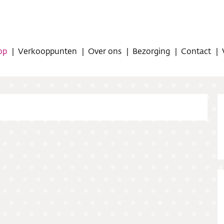
op
Verkooppunten
Over ons
Bezorging
Contact
op
oppunten
ns