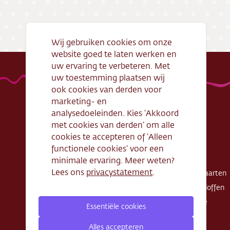
Bezorg
Conta
Wij gebruiken cookies om onze
website goed te laten werken en
Vacatu
uw ervaring te verbeteren. Met
uw toestemming plaatsen wij
ook cookies van derden voor
marketing- en
analysedoeleinden. Kies ‘Akkoord
met cookies van derden’ om alle
Handige links
Webshop
cookies te accepteren of ‘Alleen
Openingstijden
Gebak
functionele cookies’ voor een
Algemene
Taarten
minimale ervaring. Meer weten?
voorwaarden
Lees ons
privacystatement
.
Exclusieve taarten
Verantwoord
Schnitte - Sloffen
ondernemen
Koek - Cake
Essentiële cookies
Cadeaubon
Zout
Zakelijke bestelling
Alles accepteren