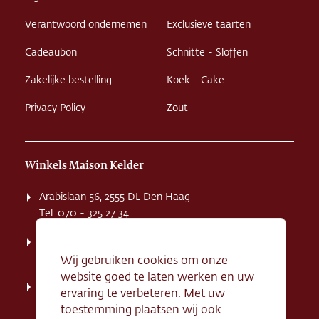
Verantwoord ondernemen
Exclusieve taarten
Cadeaubon
Schnitte - Sloffen
Zakelijke bestelling
Koek - Cake
Privacy Policy
Zout
Winkels Maison Kelder
Arabislaan 56, 2555 DL Den Haag
Tel. 070 - 325 27 34
Weissenbruchstaat 1 K, 2596 GA Den Haag
Tel. 070 - 324 94 09
Wij gebruiken cookies om onze
website goed te laten werken en uw
Kerkstraat 71, 2242 HD Wassenaar
ervaring te verbeteren. Met uw
Tel. 070 - 517 95 07
toestemming plaatsen wij ook