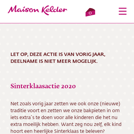
0
LET OP, DEZE ACTIE IS VAN VORIG JAAR,
Inloggen
Winkelmandje
DEELNAME IS NIET MEER MOGELIJK.
Webshop
Sinterklaasactie 2020
Verkooppunten
Over ons
Net zoals vorig jaar zetten we ook onze (nieuwe)
traditie voort en zetten we onze bakpieten in om
Bezorging
iets extra´s te doen voor alle kinderen die het nu
extra moeilijk hebben. Want zeg nou zelf, elk kind
hoort een heerlijke Sinterklaas te beleven?
Contact