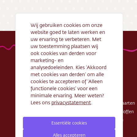
Bezorg
Conta
Wij gebruiken cookies om onze
website goed te laten werken en
Vacatu
uw ervaring te verbeteren. Met
uw toestemming plaatsen wij
ook cookies van derden voor
marketing- en
analysedoeleinden. Kies ‘Akkoord
met cookies van derden’ om alle
Handige links
Webshop
cookies te accepteren of ‘Alleen
Openingstijden
Gebak
functionele cookies’ voor een
Algemene
Taarten
minimale ervaring. Meer weten?
voorwaarden
Lees ons
privacystatement
.
Exclusieve taarten
Verantwoord
Schnitte - Sloffen
ondernemen
Koek - Cake
Essentiële cookies
Cadeaubon
Zout
Zakelijke bestelling
Alles accepteren