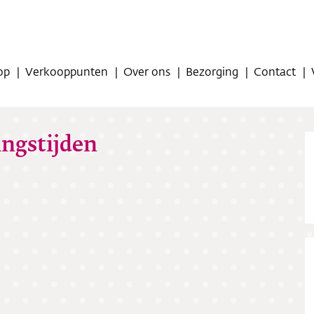
op
Verkooppunten
Over ons
Bezorging
Contact
ngstijden
op
oppunten
ns