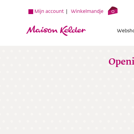
0
Mijn account
Winkelmandje
Websh
Openi
Websh
Verko
Over o