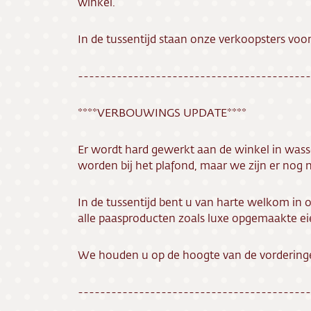
winkel.
Bezorg
In de tussentijd staan onze verkoopsters voor
Conta
------------------------------------------
Vacatu
****VERBOUWINGS UPDATE****
Er wordt hard gewerkt aan de winkel in wass
worden bij het plafond, maar we zijn er nog n
In de tussentijd bent u van harte welkom in
alle paasproducten zoals luxe opgemaakte e
We houden u op de hoogte van de vorderinge
------------------------------------------