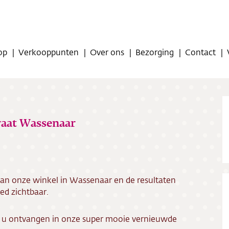
op
Verkooppunten
Over ons
Bezorging
Contact
raat Wassenaar
op
aan onze winkel in Wassenaar en de resultaten
oppunten
ed zichtbaar.
ns
 u ontvangen in onze super mooie vernieuwde