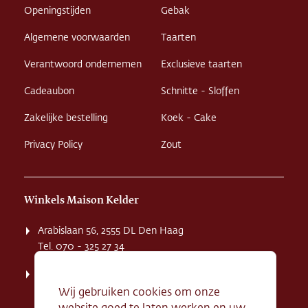
Openingstijden
Gebak
Algemene voorwaarden
Taarten
Verantwoord ondernemen
Exclusieve taarten
Cadeaubon
Schnitte - Sloffen
Zakelijke bestelling
Koek - Cake
Privacy Policy
Zout
Winkels Maison Kelder
Arabislaan 56, 2555 DL Den Haag
Tel. 070 - 325 27 34
Weissenbruchstaat 1 K, 2596 GA Den Haag
Tel. 070 - 324 94 09
Wij gebruiken cookies om onze
website goed te laten werken en uw