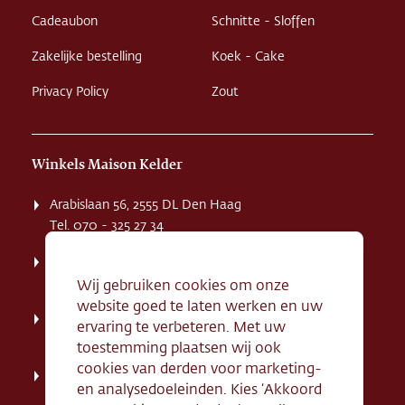
Cadeaubon
Schnitte - Sloffen
Zakelijke bestelling
Koek - Cake
Privacy Policy
Zout
Winkels Maison Kelder
Arabislaan 56, 2555 DL Den Haag
Tel. 070 - 325 27 34
Weissenbruchstaat 1 K, 2596 GA Den Haag
Tel. 070 - 324 94 09
Wij gebruiken cookies om onze
website goed te laten werken en uw
Kerkstraat 71, 2242 HD Wassenaar
ervaring te verbeteren. Met uw
Tel. 070 - 517 95 07
toestemming plaatsen wij ook
cookies van derden voor marketing-
Dorpsstraat 134, 2712 AN Zoetermeer
en analysedoeleinden. Kies ‘Akkoord
Tel. 079 - 316 78 95