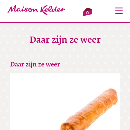
0
Daar zijn ze weer
Inloggen
Winkelmandje
Daar zijn ze weer
Webshop
Verkooppunten
Over ons
Bezorging
Contact